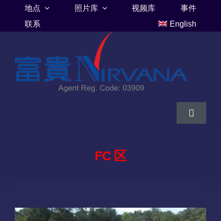
Skip
地点
照片库
视频库
事件
to
联系
English
content
Toggle
Navigat
家
FC 区
富贵山庄伦巴里亚
富贵山庄墓地