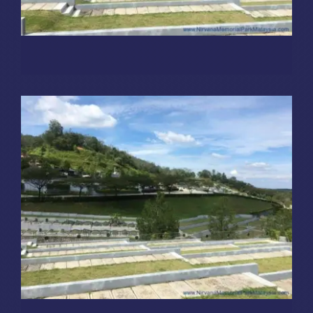
Burial Plots
FC 区
Sungai Lembu, Bukit Mertajam