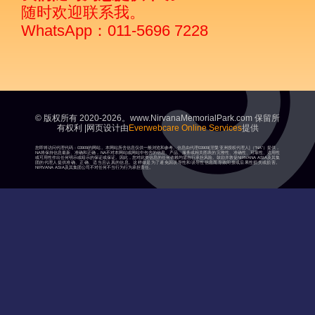
随时欢迎联系我。
WhatsApp：011-5696 7228
© 版权所有 2020-2026。www.NirvanaMemorialPark.com 保留所
有权利 |网页设计由
Everwebcare Online Services
提供
您即将访问代理代码：03909的网站。本网站所含信息仅供一般浏览和参考。信息由代理03909[涅槃亚洲授权代理人]（“NA”）提供，
NA将保持信息最新、准确和正确，NA不对本网站或网站中包含的信息、产品、服务或相关图表的完整性、准确性、可靠性、适用性
或可用性作出任何明示或暗示的保证或保证。因此，您对此类信息的任何依赖均需自行承担风险。鼓励并敦促NIRVANA ASIA及其集
团的代理人提供准确、正确、适当且认真的信息。这样做是为了避免因误导性和误导性信息而导致间接或后果性损失或损害。
NIRVANA ASIA及其集团公司不对任何不当行为行为承担责任。