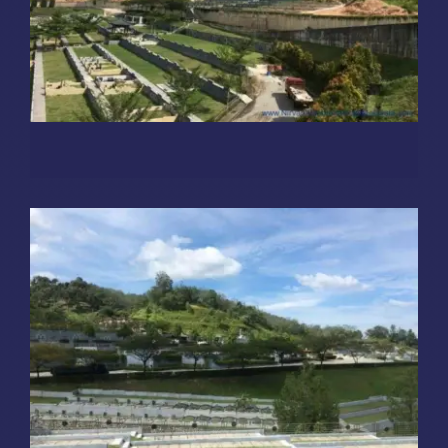
Burial Plots
FC 区
Sungai Lembu, Bukit Mertajam
Burial Plots
FC 区
Sungai Lembu, Bukit Mertajam