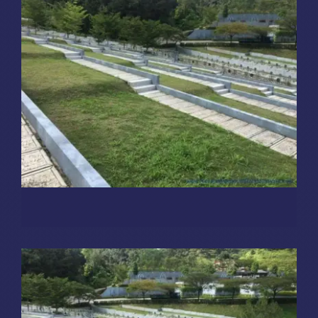
涅槃殡仪服务套餐
涅磐祖传平板电脑
Burial Plots
FC 区
Sungai Lembu, Bukit Mertajam
富贵山庄种子盛吉