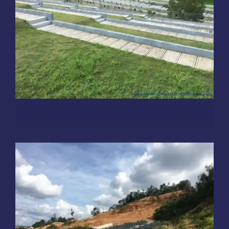
Burial Plots
FC 区
Sungai Lembu, Bukit Mertajam