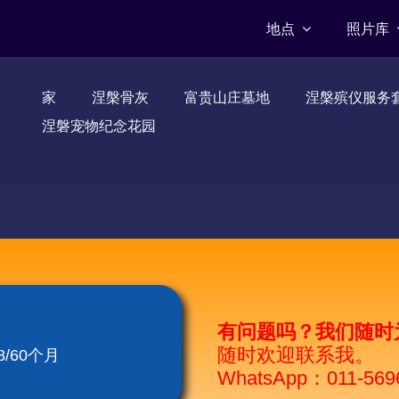
地点
照片库
家
涅槃骨灰
富贵山庄墓地
涅槃殡仪服务
涅磐宠物纪念花园
有问题吗？我们随时
随时欢迎联系我。
/60个月
WhatsApp：011-569