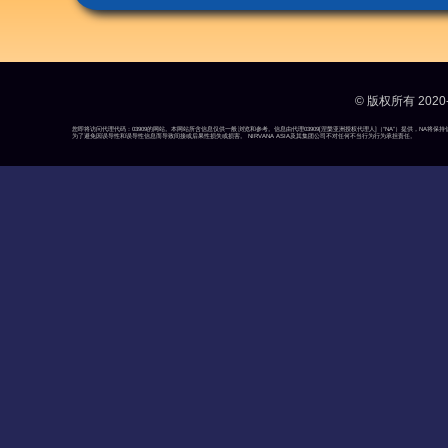
© 版权所有 2020-
您即将访问代理代码：03909的网站。本网站所含信息仅供一般浏览和参考。信息由代理03909[涅槃亚洲授权代理人]（“NA”）提供，N
为了避免因误导性和误导性信息而导致间接或后果性损失或损害。 NIRVANA ASIA及其集团公司不对任何不当行为行为承担责任。