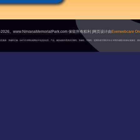
2026。www.NirvanaMemorialPark.com 保留所有权利 |网页设计由
Everwebcare Onl
A将保持信息最新、准确和正确，NA不对本网站或网站中包含的信息、产品、服务或相关图表的完整性、准确性、可靠性、适用性或可用性作出任何明示或暗示的保证或保证。因