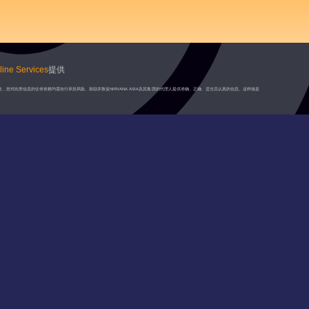
ine Services
提供
此，您对此类信息的任何依赖均需自行承担风险。鼓励并敦促NIRVANA ASIA及其集团的代理人提供准确、正确、适当且认真的信息。这样做是