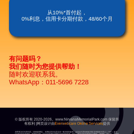
涅槃殡仪服务套餐
从10%*首付起，
0%利息，信用卡分期付款，48/60个月
涅磐祖传平板电脑
富贵山庄种子盛吉
有问题吗？
我们随时为您提供帮助！
随时欢迎联系我。
WhatsApp：011-5696 7228
© 版权所有 2020-2026。www.NirvanaMemorialPark.com 保留所
有权利 |网页设计由
Everwebcare Online Services
提供
您即将访问代理代码：03909的网站。本网站所含信息仅供一般浏览和参考。信息由代理03909[涅槃亚洲授权代理人]（“NA”）提供，