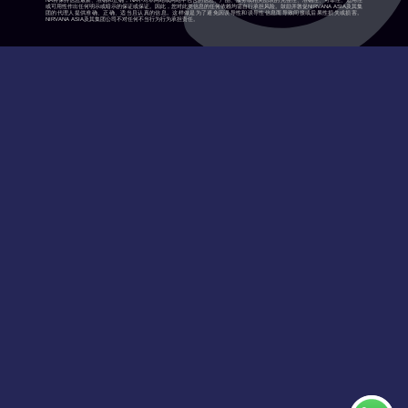
NA将保持信息最新、准确和正确，NA不对本网站或网站中包含的信息、产品、服务或相关图表的完整性、准确性、可靠性、适用性
或可用性作出任何明示或暗示的保证或保证。因此，您对此类信息的任何依赖均需自行承担风险。鼓励并敦促NIRVANA ASIA及其集
团的代理人提供准确、正确、适当且认真的信息。这样做是为了避免因误导性和误导性信息而导致间接或后果性损失或损害。
NIRVANA ASIA及其集团公司不对任何不当行为行为承担责任。