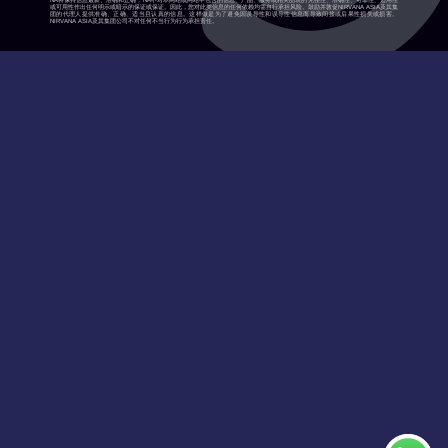
NA将保持信息最新、准确和正确，NA不对本网站或网站中包含的信息、产品、服务或相关图表的完整性、准确性、可靠性、适用性
或可用性作出任何明示或暗示的保证或保证。因此，您对此类信息的任何依赖均需自行承担风险。鼓励并敦促NIRVANA ASIA及其集
团的代理人提供准确、正确、适当且认真的信息。这样做是为了避免因误导性和误导性信息而导致间接或后果性损失或损害。
NIRVANA ASIA及其集团公司不对任何不当行为行为承担责任。