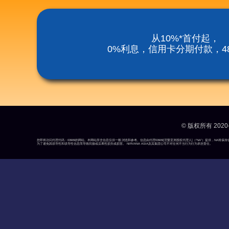
从10%*首付起，
0%利息，信用卡分期付款，48
© 版权所有 2020-
您即将访问代理代码：03909的网站。本网站所含信息仅供一般浏览和参考。信息由代理03909[涅槃亚洲授权代理人]（“NA”）提供，N
为了避免因误导性和误导性信息而导致间接或后果性损失或损害。 NIRVANA ASIA及其集团公司不对任何不当行为行为承担责任。