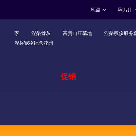
地点
照片库
家
涅槃骨灰
富贵山庄墓地
涅槃殡仪服务
涅磐宠物纪念花园
促销