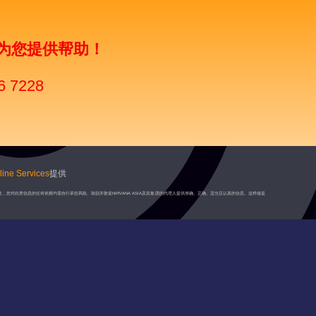
为您提供帮助！
6 7228
ine Services
提供
此，您对此类信息的任何依赖均需自行承担风险。鼓励并敦促NIRVANA ASIA及其集团的代理人提供准确、正确、适当且认真的信息。这样做是