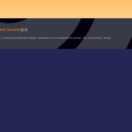
ine Services
提供
此，您对此类信息的任何依赖均需自行承担风险。鼓励并敦促NIRVANA ASIA及其集团的代理人提供准确、正确、适当且认真的信息。这样做是