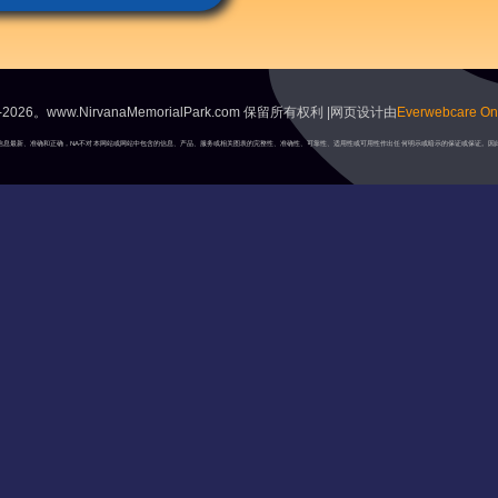
2026。www.NirvanaMemorialPark.com 保留所有权利 |网页设计由
Everwebcare Onl
A将保持信息最新、准确和正确，NA不对本网站或网站中包含的信息、产品、服务或相关图表的完整性、准确性、可靠性、适用性或可用性作出任何明示或暗示的保证或保证。因