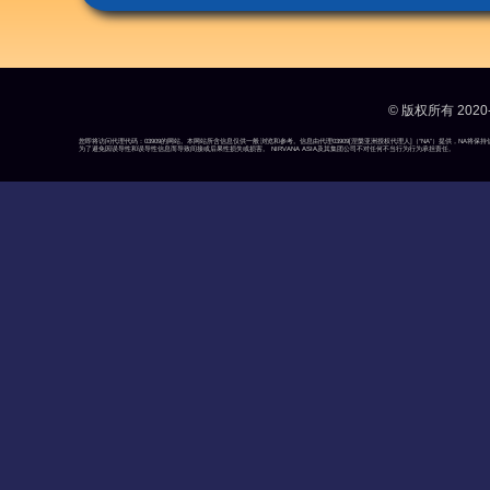
© 版权所有 2020-
您即将访问代理代码：03909的网站。本网站所含信息仅供一般浏览和参考。信息由代理03909[涅槃亚洲授权代理人]（“NA”）提供，N
为了避免因误导性和误导性信息而导致间接或后果性损失或损害。 NIRVANA ASIA及其集团公司不对任何不当行为行为承担责任。