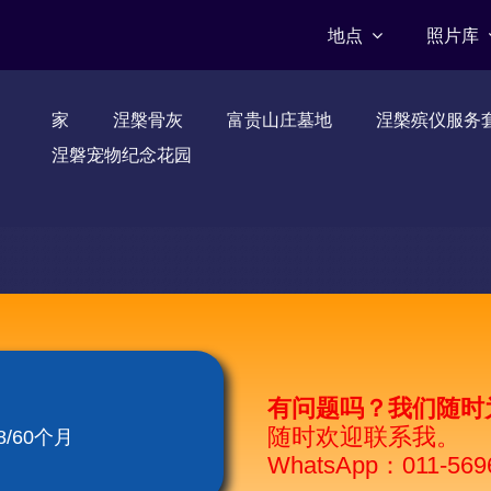
地点
照片库
家
涅槃骨灰
富贵山庄墓地
涅槃殡仪服务
涅磐宠物纪念花园
有问题吗？我们随时
随时欢迎联系我。
/60个月
WhatsApp：011-569