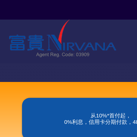
Skip
to
content
从10%*首付起，
0%利息，信用卡分期付款，48