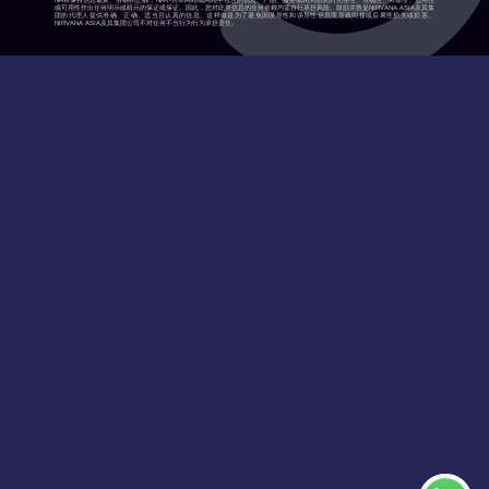
NA将保持信息最新、准确和正确，NA不对本网站或网站中包含的信息、产品、服务或相关图表的完整性、准确性、可靠性、适用性
或可用性作出任何明示或暗示的保证或保证。因此，您对此类信息的任何依赖均需自行承担风险。鼓励并敦促NIRVANA ASIA及其集
团的代理人提供准确、正确、适当且认真的信息。这样做是为了避免因误导性和误导性信息而导致间接或后果性损失或损害。
NIRVANA ASIA及其集团公司不对任何不当行为行为承担责任。