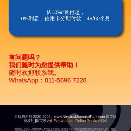
涅槃殡仪服务套餐
从10%*首付起，
0%利息，信用卡分期付款，48/60个月
涅磐祖传平板电脑
富贵山庄种子盛吉
有问题吗？
我们随时为您提供帮助！
随时欢迎联系我。
WhatsApp：011-5696 7228
© 版权所有 2020-2026。www.NirvanaMemorialPark.com 保留所
有权利 |网页设计由
Everwebcare Online Services
提供
您即将访问代理代码：03909的网站。本网站所含信息仅供一般浏览和参考。信息由代理03909[涅槃亚洲授权代理人]（“NA”）提供，