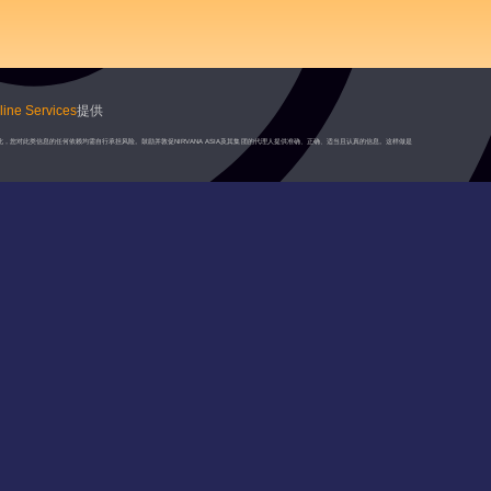
ine Services
提供
此，您对此类信息的任何依赖均需自行承担风险。鼓励并敦促NIRVANA ASIA及其集团的代理人提供准确、正确、适当且认真的信息。这样做是