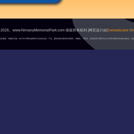
2026。www.NirvanaMemorialPark.com 保留所有权利 |网页设计由
Everwebcare Onl
A将保持信息最新、准确和正确，NA不对本网站或网站中包含的信息、产品、服务或相关图表的完整性、准确性、可靠性、适用性或可用性作出任何明示或暗示的保证或保证。因