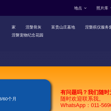
地点
照片库
家
涅槃骨灰
富贵山庄墓地
涅槃殡仪服务
涅磐宠物纪念花园
有问题吗？我们随时
随时欢迎联系我。
/60个月
WhatsApp：011-569