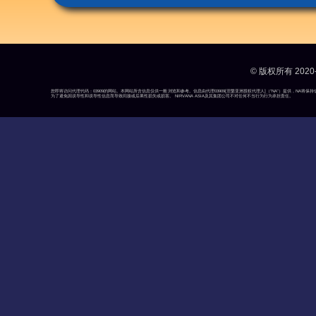
© 版权所有 2020-
您即将访问代理代码：03909的网站。本网站所含信息仅供一般浏览和参考。信息由代理03909[涅槃亚洲授权代理人]（“NA”）提供，N
为了避免因误导性和误导性信息而导致间接或后果性损失或损害。 NIRVANA ASIA及其集团公司不对任何不当行为行为承担责任。