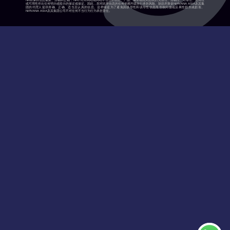
NA将保持信息最新、准确和正确，NA不对本网站或网站中包含的信息、产品、服务或相关图表的完整性、准确性、可靠性、适用性
或可用性作出任何明示或暗示的保证或保证。因此，您对此类信息的任何依赖均需自行承担风险。鼓励并敦促NIRVANA ASIA及其集
团的代理人提供准确、正确、适当且认真的信息。这样做是为了避免因误导性和误导性信息而导致间接或后果性损失或损害。
NIRVANA ASIA及其集团公司不对任何不当行为行为承担责任。