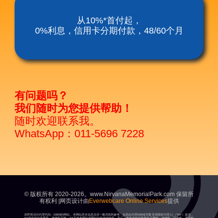
涅槃殡仪服务套餐
从10%*首付起，
0%利息，信用卡分期付款，48/60个月
涅磐祖传平板电脑
富贵山庄种子盛吉
有问题吗？
我们随时为您提供帮助！
随时欢迎联系我。
WhatsApp：011-5696 7228
© 版权所有 2020-2026。www.NirvanaMemorialPark.com 保留所
有权利 |网页设计由
Everwebcare Online Services
提供
您即将访问代理代码：03909的网站。本网站所含信息仅供一般浏览和参考。信息由代理03909[涅槃亚洲授权代理人]（“NA”）提供，