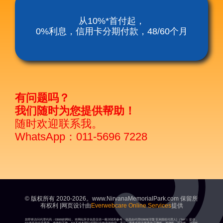
涅槃殡仪服务套餐
从10%*首付起，
0%利息，信用卡分期付款，48/60个月
涅磐祖传平板电脑
富贵山庄种子盛吉
有问题吗？
我们随时为您提供帮助！
随时欢迎联系我。
WhatsApp：011-5696 7228
© 版权所有 2020-2026。www.NirvanaMemorialPark.com 保留所
有权利 |网页设计由
Everwebcare Online Services
提供
您即将访问代理代码：03909的网站。本网站所含信息仅供一般浏览和参考。信息由代理03909[涅槃亚洲授权代理人]（“NA”）提供，