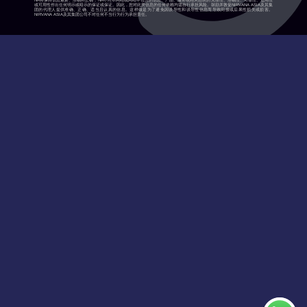
NA将保持信息最新、准确和正确，NA不对本网站或网站中包含的信息、产品、服务或相关图表的完整性、准确性、可靠性、适用性
或可用性作出任何明示或暗示的保证或保证。因此，您对此类信息的任何依赖均需自行承担风险。鼓励并敦促NIRVANA ASIA及其集
团的代理人提供准确、正确、适当且认真的信息。这样做是为了避免因误导性和误导性信息而导致间接或后果性损失或损害。
NIRVANA ASIA及其集团公司不对任何不当行为行为承担责任。