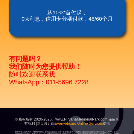
涅槃殡仪服务套餐
从10%*首付起，
0%利息，信用卡分期付款，48/60个月
涅磐祖传平板电脑
富贵山庄种子盛吉
有问题吗？
我们随时为您提供帮助！
随时欢迎联系我。
WhatsApp：011-5696 7228
© 版权所有 2020-2026。www.NirvanaMemorialPark.com 保留所
有权利 |网页设计由
Everwebcare Online Services
提供
您即将访问代理代码：03909的网站。本网站所含信息仅供一般浏览和参考。信息由代理03909[涅槃亚洲授权代理人]（“NA”）提供，