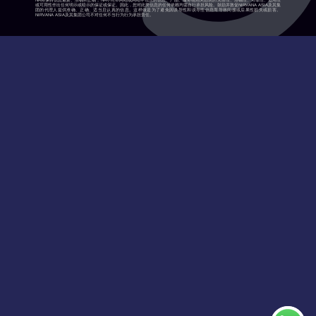
NA将保持信息最新、准确和正确，NA不对本网站或网站中包含的信息、产品、服务或相关图表的完整性、准确性、可靠性、适用性
或可用性作出任何明示或暗示的保证或保证。因此，您对此类信息的任何依赖均需自行承担风险。鼓励并敦促NIRVANA ASIA及其集
团的代理人提供准确、正确、适当且认真的信息。这样做是为了避免因误导性和误导性信息而导致间接或后果性损失或损害。
NIRVANA ASIA及其集团公司不对任何不当行为行为承担责任。