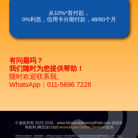
涅槃殡仪服务套餐
从10%*首付起，
0%利息，信用卡分期付款，48/60个月
涅磐祖传平板电脑
富贵山庄种子盛吉
有问题吗？
我们随时为您提供帮助！
随时欢迎联系我。
WhatsApp：011-5696 7228
© 版权所有 2020-2026。www.NirvanaMemorialPark.com 保留所
有权利 |网页设计由
Everwebcare Online Services
提供
您即将访问代理代码：03909的网站。本网站所含信息仅供一般浏览和参考。信息由代理03909[涅槃亚洲授权代理人]（“NA”）提供，