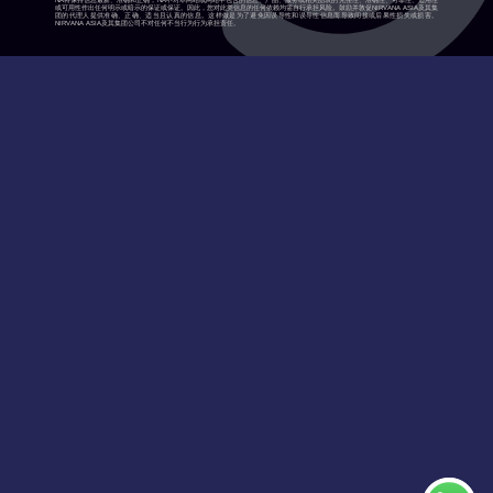
NA将保持信息最新、准确和正确，NA不对本网站或网站中包含的信息、产品、服务或相关图表的完整性、准确性、可靠性、适用性
或可用性作出任何明示或暗示的保证或保证。因此，您对此类信息的任何依赖均需自行承担风险。鼓励并敦促NIRVANA ASIA及其集
团的代理人提供准确、正确、适当且认真的信息。这样做是为了避免因误导性和误导性信息而导致间接或后果性损失或损害。
NIRVANA ASIA及其集团公司不对任何不当行为行为承担责任。