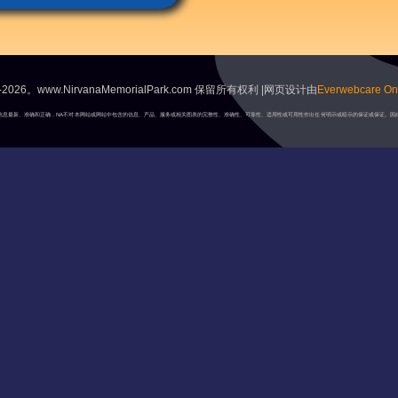
2026。www.NirvanaMemorialPark.com 保留所有权利 |网页设计由
Everwebcare Onl
A将保持信息最新、准确和正确，NA不对本网站或网站中包含的信息、产品、服务或相关图表的完整性、准确性、可靠性、适用性或可用性作出任何明示或暗示的保证或保证。因