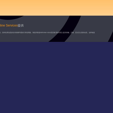
ine Services
提供
此，您对此类信息的任何依赖均需自行承担风险。鼓励并敦促NIRVANA ASIA及其集团的代理人提供准确、正确、适当且认真的信息。这样做是