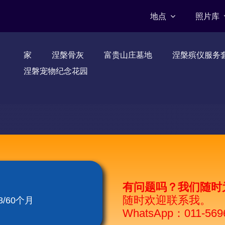
地点
照片库
家
涅槃骨灰
富贵山庄墓地
涅槃殡仪服务
涅磐宠物纪念花园
有问题吗？我们随时
随时欢迎联系我。
/60个月
WhatsApp：011-569