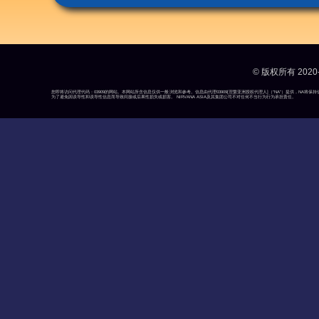
© 版权所有 2020-
您即将访问代理代码：03909的网站。本网站所含信息仅供一般浏览和参考。信息由代理03909[涅槃亚洲授权代理人]（“NA”）提供，N
为了避免因误导性和误导性信息而导致间接或后果性损失或损害。 NIRVANA ASIA及其集团公司不对任何不当行为行为承担责任。