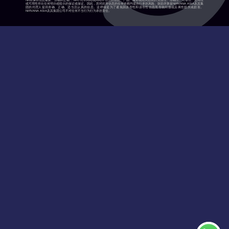
NA将保持信息最新、准确和正确，NA不对本网站或网站中包含的信息、产品、服务或相关图表的完整性、准确性、可靠性、适用性
或可用性作出任何明示或暗示的保证或保证。因此，您对此类信息的任何依赖均需自行承担风险。鼓励并敦促NIRVANA ASIA及其集
团的代理人提供准确、正确、适当且认真的信息。这样做是为了避免因误导性和误导性信息而导致间接或后果性损失或损害。
NIRVANA ASIA及其集团公司不对任何不当行为行为承担责任。