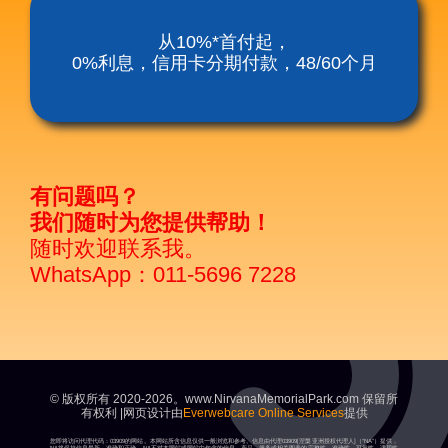
涅槃殡仪服务套餐
从10%*首付起，
0%利息，信用卡分期付款，48/60个月
涅磐祖传平板电脑
富贵山庄种子盛吉
有问题吗？
我们随时为您提供帮助！
随时欢迎联系我。
WhatsApp：011-5696 7228
© 版权所有 2020-2026。www.NirvanaMemorialPark.com 保留所
有权利 |网页设计由
Everwebcare Online Services
提供
您即将访问代理代码：03909的网站。本网站所含信息仅供一般浏览和参考。信息由代理03909[涅槃亚洲授权代理人]（“NA”）提供，