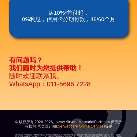
涅槃殡仪服务套餐
从10%*首付起，
0%利息，信用卡分期付款，48/60个月
涅磐祖传平板电脑
富贵山庄种子盛吉
有问题吗？
我们随时为您提供帮助！
随时欢迎联系我。
WhatsApp：011-5696 7228
© 版权所有 2020-2026。www.NirvanaMemorialPark.com 保留所
有权利 |网页设计由
Everwebcare Online Services
提供
您即将访问代理代码：03909的网站。本网站所含信息仅供一般浏览和参考。信息由代理03909[涅槃亚洲授权代理人]（“NA”）提供，