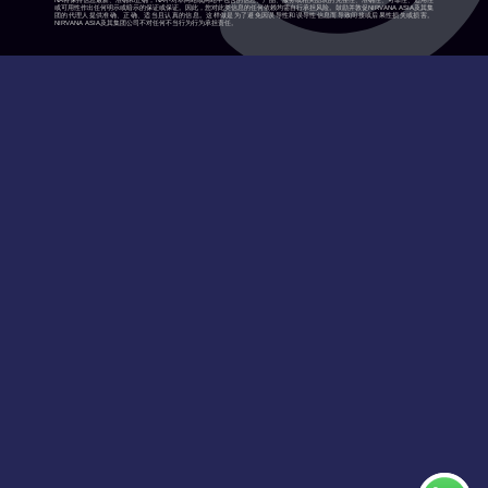
NA将保持信息最新、准确和正确，NA不对本网站或网站中包含的信息、产品、服务或相关图表的完整性、准确性、可靠性、适用性
或可用性作出任何明示或暗示的保证或保证。因此，您对此类信息的任何依赖均需自行承担风险。鼓励并敦促NIRVANA ASIA及其集
团的代理人提供准确、正确、适当且认真的信息。这样做是为了避免因误导性和误导性信息而导致间接或后果性损失或损害。
NIRVANA ASIA及其集团公司不对任何不当行为行为承担责任。