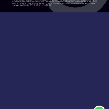
NA将保持信息最新、准确和正确，NA不对本网站或网站中包含的信息、产品、服务或相关图表的完整性、准确性、可靠性、适用性
或可用性作出任何明示或暗示的保证或保证。因此，您对此类信息的任何依赖均需自行承担风险。鼓励并敦促NIRVANA ASIA及其集
团的代理人提供准确、正确、适当且认真的信息。这样做是为了避免因误导性和误导性信息而导致间接或后果性损失或损害。
NIRVANA ASIA及其集团公司不对任何不当行为行为承担责任。