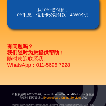
涅槃殡仪服务套餐
从10%*首付起，
0%利息，信用卡分期付款，48/60个月
涅磐祖传平板电脑
富贵山庄种子盛吉
有问题吗？
我们随时为您提供帮助！
随时欢迎联系我。
WhatsApp：011-5696 7228
© 版权所有 2020-2026。www.NirvanaMemorialPark.com 保留所
有权利 |网页设计由
Everwebcare Online Services
提供
您即将访问代理代码：03909的网站。本网站所含信息仅供一般浏览和参考。信息由代理03909[涅槃亚洲授权代理人]（“NA”）提供，