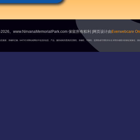
2026。www.NirvanaMemorialPark.com 保留所有权利 |网页设计由
Everwebcare Onl
A将保持信息最新、准确和正确，NA不对本网站或网站中包含的信息、产品、服务或相关图表的完整性、准确性、可靠性、适用性或可用性作出任何明示或暗示的保证或保证。因