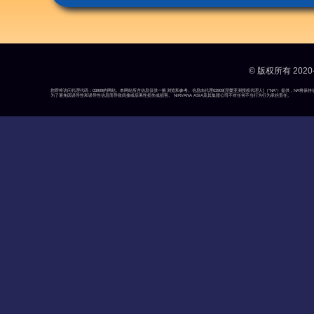
© 版权所有 2020-
您即将访问代理代码：03909的网站。本网站所含信息仅供一般浏览和参考。信息由代理03909[涅槃亚洲授权代理人]（“NA”）提供，N
为了避免因误导性和误导性信息而导致间接或后果性损失或损害。 NIRVANA ASIA及其集团公司不对任何不当行为行为承担责任。