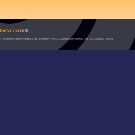
ine Services
提供
此，您对此类信息的任何依赖均需自行承担风险。鼓励并敦促NIRVANA ASIA及其集团的代理人提供准确、正确、适当且认真的信息。这样做是