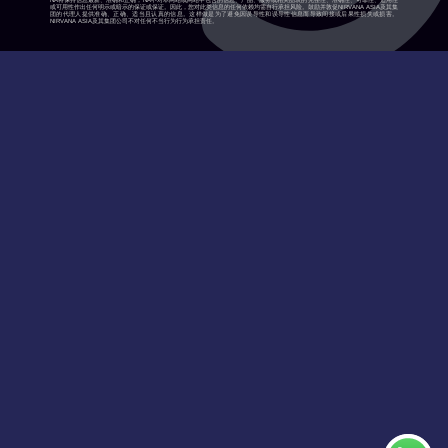
NA将保持信息最新、准确和正确，NA不对本网站或网站中包含的信息、产品、服务或相关图表的完整性、准确性、可靠性、适用性
或可用性作出任何明示或暗示的保证或保证。因此，您对此类信息的任何依赖均需自行承担风险。鼓励并敦促NIRVANA ASIA及其集
团的代理人提供准确、正确、适当且认真的信息。这样做是为了避免因误导性和误导性信息而导致间接或后果性损失或损害。
NIRVANA ASIA及其集团公司不对任何不当行为行为承担责任。