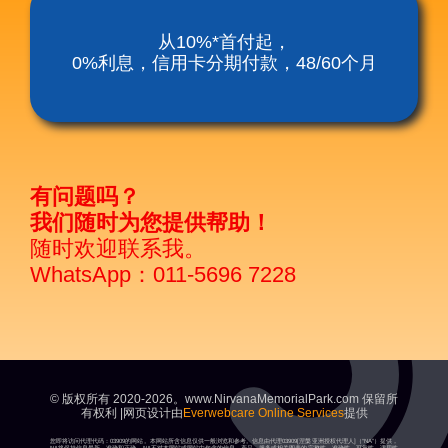
涅槃殡仪服务套餐
从10%*首付起，
0%利息，信用卡分期付款，48/60个月
涅磐祖传平板电脑
富贵山庄种子盛吉
有问题吗？
我们随时为您提供帮助！
随时欢迎联系我。
WhatsApp：011-5696 7228
© 版权所有 2020-2026。www.NirvanaMemorialPark.com 保留所
有权利 |网页设计由
Everwebcare Online Services
提供
您即将访问代理代码：03909的网站。本网站所含信息仅供一般浏览和参考。信息由代理03909[涅槃亚洲授权代理人]（“NA”）提供，