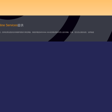
ine Services
提供
此，您对此类信息的任何依赖均需自行承担风险。鼓励并敦促NIRVANA ASIA及其集团的代理人提供准确、正确、适当且认真的信息。这样做是