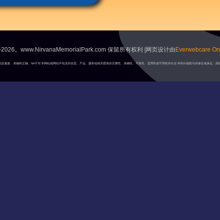
2026。www.NirvanaMemorialPark.com 保留所有权利 |网页设计由
Everwebcare Onl
A将保持信息最新、准确和正确，NA不对本网站或网站中包含的信息、产品、服务或相关图表的完整性、准确性、可靠性、适用性或可用性作出任何明示或暗示的保证或保证。因