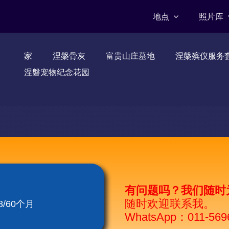
地点
照片库
家
涅槃骨灰
富贵山庄墓地
涅槃殡仪服务
涅磐宠物纪念花园
有问题吗？我们随时
随时欢迎联系我。
/60个月
WhatsApp：011-569