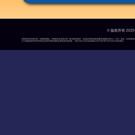
© 版权所有 2020-
您即将访问代理代码：03909的网站。本网站所含信息仅供一般浏览和参考。信息由代理03909[涅槃亚洲授权代理人]（“NA”）提供，N
为了避免因误导性和误导性信息而导致间接或后果性损失或损害。 NIRVANA ASIA及其集团公司不对任何不当行为行为承担责任。