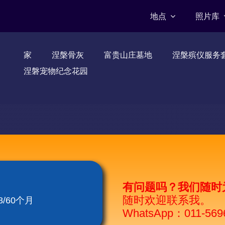
地点
照片库
家
涅槃骨灰
富贵山庄墓地
涅槃殡仪服务
涅磐宠物纪念花园
有问题吗？我们随时
随时欢迎联系我。
/60个月
WhatsApp：011-569