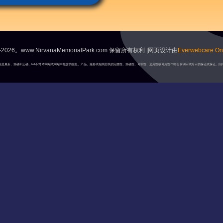
2026。www.NirvanaMemorialPark.com 保留所有权利 |网页设计由
Everwebcare Onl
A将保持信息最新、准确和正确，NA不对本网站或网站中包含的信息、产品、服务或相关图表的完整性、准确性、可靠性、适用性或可用性作出任何明示或暗示的保证或保证。因