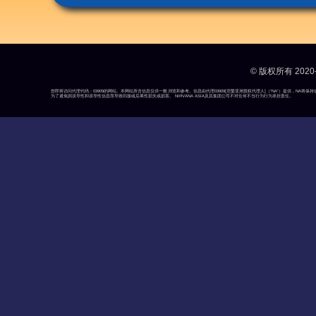
© 版权所有 2020-
您即将访问代理代码：03909的网站。本网站所含信息仅供一般浏览和参考。信息由代理03909[涅槃亚洲授权代理人]（“NA”）提供，N
为了避免因误导性和误导性信息而导致间接或后果性损失或损害。 NIRVANA ASIA及其集团公司不对任何不当行为行为承担责任。