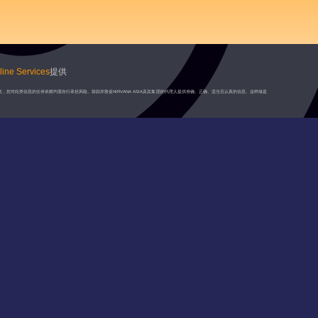
ine Services
提供
此，您对此类信息的任何依赖均需自行承担风险。鼓励并敦促NIRVANA ASIA及其集团的代理人提供准确、正确、适当且认真的信息。这样做是