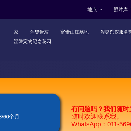
地点
照片库
家
涅槃骨灰
富贵山庄墓地
涅槃殡仪服务
涅磐宠物纪念花园
有问题吗？我们随时
随时欢迎联系我。
/60个月
WhatsApp：011-569