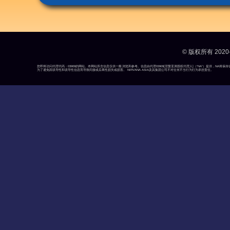
© 版权所有 2020-
您即将访问代理代码：03909的网站。本网站所含信息仅供一般浏览和参考。信息由代理03909[涅槃亚洲授权代理人]（“NA”）提供，N
为了避免因误导性和误导性信息而导致间接或后果性损失或损害。 NIRVANA ASIA及其集团公司不对任何不当行为行为承担责任。