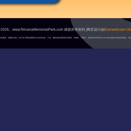
2026。www.NirvanaMemorialPark.com 保留所有权利 |网页设计由
Everwebcare Onl
A将保持信息最新、准确和正确，NA不对本网站或网站中包含的信息、产品、服务或相关图表的完整性、准确性、可靠性、适用性或可用性作出任何明示或暗示的保证或保证。因