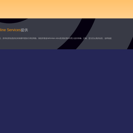
ine Services
提供
此，您对此类信息的任何依赖均需自行承担风险。鼓励并敦促NIRVANA ASIA及其集团的代理人提供准确、正确、适当且认真的信息。这样做是