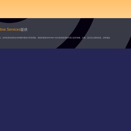
ine Services
提供
此，您对此类信息的任何依赖均需自行承担风险。鼓励并敦促NIRVANA ASIA及其集团的代理人提供准确、正确、适当且认真的信息。这样做是