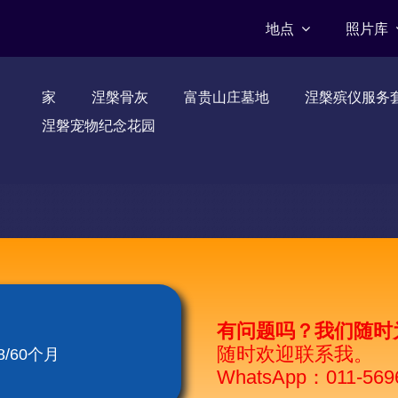
地点
照片库
家
涅槃骨灰
富贵山庄墓地
涅槃殡仪服务
涅磐宠物纪念花园
有问题吗？我们随时
随时欢迎联系我。
/60个月
WhatsApp：011-569