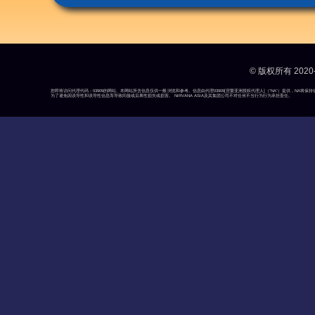
© 版权所有 2020-
您即将访问代理代码：03909的网站。本网站所含信息仅供一般浏览和参考。信息由代理03909[涅槃亚洲授权代理人]（“NA”）提供，N
为了避免因误导性和误导性信息而导致间接或后果性损失或损害。 NIRVANA ASIA及其集团公司不对任何不当行为行为承担责任。