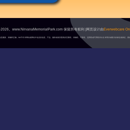
2026。www.NirvanaMemorialPark.com 保留所有权利 |网页设计由
Everwebcare Onl
A将保持信息最新、准确和正确，NA不对本网站或网站中包含的信息、产品、服务或相关图表的完整性、准确性、可靠性、适用性或可用性作出任何明示或暗示的保证或保证。因