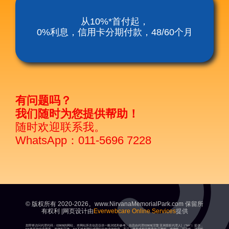
涅槃殡仪服务套餐
从10%*首付起，
0%利息，信用卡分期付款，48/60个月
涅磐祖传平板电脑
富贵山庄种子盛吉
有问题吗？
我们随时为您提供帮助！
随时欢迎联系我。
WhatsApp：011-5696 7228
© 版权所有 2020-2026。www.NirvanaMemorialPark.com 保留所
有权利 |网页设计由
Everwebcare Online Services
提供
您即将访问代理代码：03909的网站。本网站所含信息仅供一般浏览和参考。信息由代理03909[涅槃亚洲授权代理人]（“NA”）提供，