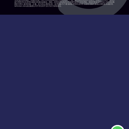
NA将保持信息最新、准确和正确，NA不对本网站或网站中包含的信息、产品、服务或相关图表的完整性、准确性、可靠性、适用性
或可用性作出任何明示或暗示的保证或保证。因此，您对此类信息的任何依赖均需自行承担风险。鼓励并敦促NIRVANA ASIA及其集
团的代理人提供准确、正确、适当且认真的信息。这样做是为了避免因误导性和误导性信息而导致间接或后果性损失或损害。
NIRVANA ASIA及其集团公司不对任何不当行为行为承担责任。