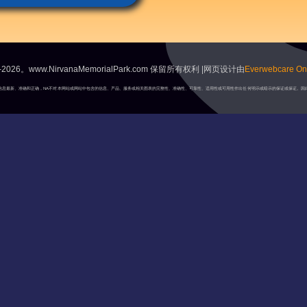
2026。www.NirvanaMemorialPark.com 保留所有权利 |网页设计由
Everwebcare Onl
A将保持信息最新、准确和正确，NA不对本网站或网站中包含的信息、产品、服务或相关图表的完整性、准确性、可靠性、适用性或可用性作出任何明示或暗示的保证或保证。因