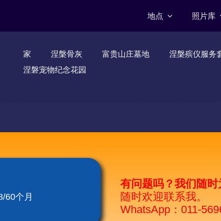
地点
照片库
家
涅槃骨灰
富贵山庄墓地
涅槃殡仪服务
涅磐宠物纪念花园
有问题吗？我们随时
随时欢迎联系我。
/60个月
WhatsApp：011-569