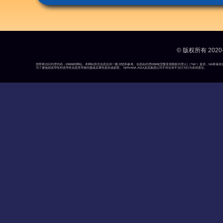
© 版权所有 2020-
您即将访问代理代码：03909的网站。本网站所含信息仅供一般浏览和参考。信息由代理03909[涅槃亚洲授权代理人]（“NA”）提供，N
为了避免因误导性和误导性信息而导致间接或后果性损失或损害。 NIRVANA ASIA及其集团公司不对任何不当行为行为承担责任。