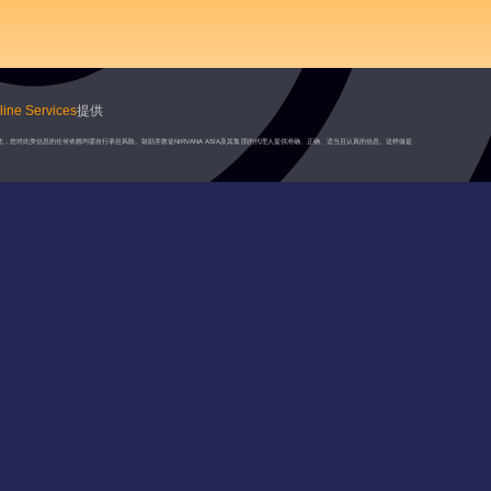
ine Services
提供
此，您对此类信息的任何依赖均需自行承担风险。鼓励并敦促NIRVANA ASIA及其集团的代理人提供准确、正确、适当且认真的信息。这样做是