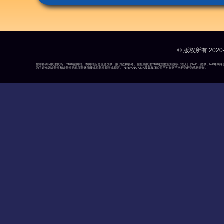
© 版权所有 2020-
您即将访问代理代码：03909的网站。本网站所含信息仅供一般浏览和参考。信息由代理03909[涅槃亚洲授权代理人]（“NA”）提供，N
为了避免因误导性和误导性信息而导致间接或后果性损失或损害。 NIRVANA ASIA及其集团公司不对任何不当行为行为承担责任。