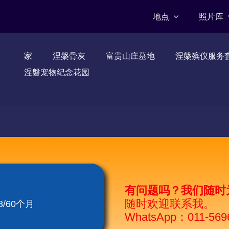
地点
照片库
家
涅槃骨灰
富贵山庄墓地
涅槃殡仪服务
涅磐宠物纪念花园
有问题吗？我们随时
随时欢迎联系我。
/60个月
WhatsApp：011-569