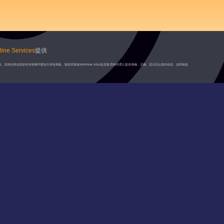
ine Services
提供
此，您对此类信息的任何依赖均需自行承担风险。鼓励并敦促NIRVANA ASIA及其集团的代理人提供准确、正确、适当且认真的信息。这样做是