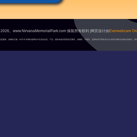
2026。www.NirvanaMemorialPark.com 保留所有权利 |网页设计由
Everwebcare Onl
A将保持信息最新、准确和正确，NA不对本网站或网站中包含的信息、产品、服务或相关图表的完整性、准确性、可靠性、适用性或可用性作出任何明示或暗示的保证或保证。因