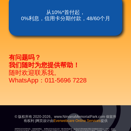
涅槃殡仪服务套餐
从10%*首付起，
0%利息，信用卡分期付款，48/60个月
涅磐祖传平板电脑
富贵山庄种子盛吉
有问题吗？
我们随时为您提供帮助！
随时欢迎联系我。
WhatsApp：011-5696 7228
© 版权所有 2020-2026。www.NirvanaMemorialPark.com 保留所
有权利 |网页设计由
Everwebcare Online Services
提供
您即将访问代理代码：03909的网站。本网站所含信息仅供一般浏览和参考。信息由代理03909[涅槃亚洲授权代理人]（“NA”）提供，