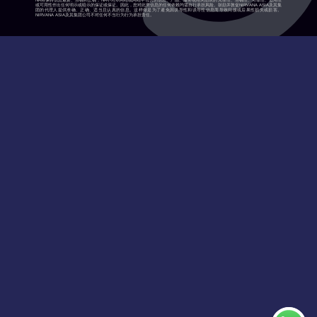
NA将保持信息最新、准确和正确，NA不对本网站或网站中包含的信息、产品、服务或相关图表的完整性、准确性、可靠性、适用性
或可用性作出任何明示或暗示的保证或保证。因此，您对此类信息的任何依赖均需自行承担风险。鼓励并敦促NIRVANA ASIA及其集
团的代理人提供准确、正确、适当且认真的信息。这样做是为了避免因误导性和误导性信息而导致间接或后果性损失或损害。
NIRVANA ASIA及其集团公司不对任何不当行为行为承担责任。