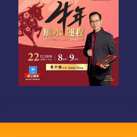
涅槃殡仪服务套餐
涅磐祖传平板电脑
富贵山庄种子盛吉