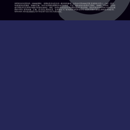
您即将访问代理代码：03909的网站。本网站所含信息仅供一般浏览和参考。信息由代理03909[涅槃亚洲授权代理人]（“NA”）提供，
NA将保持信息最新、准确和正确，NA不对本网站或网站中包含的信息、产品、服务或相关图表的完整性、准确性、可靠性、适用性
或可用性作出任何明示或暗示的保证或保证。因此，您对此类信息的任何依赖均需自行承担风险。鼓励并敦促NIRVANA ASIA及其集
团的代理人提供准确、正确、适当且认真的信息。这样做是为了避免因误导性和误导性信息而导致间接或后果性损失或损害。
NIRVANA ASIA及其集团公司不对任何不当行为行为承担责任。